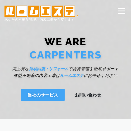
コ
ン
メニュー
テ
あなたの不動産管理、内装工事から支えます
ン
ツ
へ
トップページ
ルームエステの提供するサービス
ス
WE ARE
キ
ッ
CARPENTERS
プ
施工事例
企業情報
お問い合わせ
高品質な
原状回復・リフォーム
で賃貸管理を徹底サポート
収益不動産の内装工事は
ルームエステ
にお任せください
当社のサービス
お問い合わせ