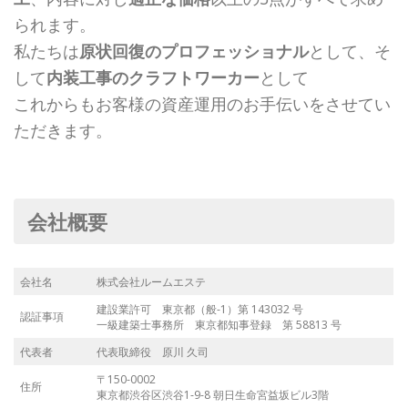
られます。
私たちは
原状回復のプロフェッショナル
として、そ
して
内装工事のクラフトワーカー
として
これからもお客様の資産運用のお手伝いをさせてい
ただきます。
会社概要
会社名
株式会社ルームエステ
建設業許可 東京都（般-1）第 143032 号
認証事項
一級建築士事務所 東京都知事登録 第 58813 号
代表者
代表取締役 原川 久司
〒150-0002
住所
東京都渋谷区渋谷1-9-8 朝日生命宮益坂ビル3階