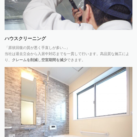
ハウスクリーニング
「原状回復の質が悪く手直しが多い…」
当社は退去立会から入居中対応までを一貫して行います。高品質な施工によ
り、
クレームを削減
し
空室期間を減少
できます。